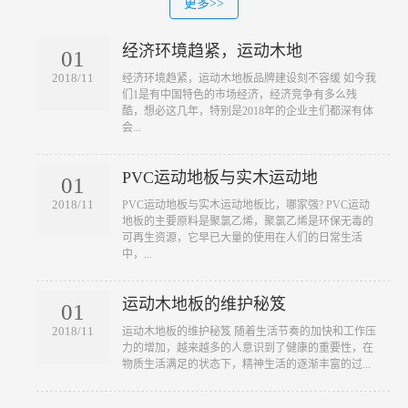
更多>>
经济环境趋紧，运动木地
01
2018/11
​经济环境趋紧，运动木地板品牌建设刻不容缓 如今我
们1是有中国特色的市场经济，经济竞争有多么残
酷，想必这几年，特别是2018年的企业主们都深有体
会...
PVC运动地板与实木运动地
01
2018/11
​PVC运动地板与实木运动地板比，哪家强? PVC运动
地板的主要原料是聚氯乙烯，聚氯乙烯是环保无毒的
可再生资源，它早已大量的使用在人们的日常生活
中，...
运动木地板的维护秘笈
01
2018/11
​运动木地板的维护秘笈 随着生活节奏的加快和工作压
力的增加，越来越多的人意识到了健康的重要性，在
物质生活满足的状态下，精神生活的逐渐丰富的过...