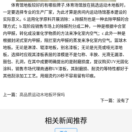
体育馆地板较好的有哪些牌子,体育场馆放在挑选运动木地板时，
一定要选择专业的生产厂家，为此才算是房间内运动场馆基本建设的
实际意义。6.运用化学原料开展消除：a.除醛剂也是一种去除甲醛的合
理方式；b.现阶段销售市场上的除醛剂分成二种，一种是根据中合室
内甲醛，转化成没害化学物质的方法来净化室内空气；c.此外一种是
根据封闭式室内甲醛，阻拦室内甲醛的蒸发来净化室内空气。篮球木
地板。无论是淋漆、辊漆地板，别名漆板；无论是光亮或哑光漆地
板，选择时应观其漆板表层的漆模是不是匀称、丰腴、光滑无漏漆、
鼓包、孔洞，在其中成要明确提出的是耐磨损度，提议购买UV光固化
涂料，销售市场代理商通称UV漆板，其耐磨损、耐烫灼等特性都好于
其他刮涂加工工艺。用烟烫灼20秒不容易留有印痕。
上一篇：
高品质运动木地板环保吗
下一篇：没有了
相关新闻推荐