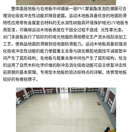
整体面层地板与毛地板中间铺装一层PVC聚氨酯发泡防潮膜可合
理消化吸收冲击性动能并隔音避震。运动木地板具备优良的地面防滑
特性应用带有金属复合材料的无水溶性树脂高环境保护哑光UV地板专
用型漆，可确保运动木地板表层在干固全过程不造成··光性罩光漆。
对门多层板执行了较好的的哑光地面防滑规模化生产流水线刮涂加工
工艺，使商品地面防滑做到佳地面防滑能力。运动木地板具备较强消
化吸收冲击性动能的能力使载重主龙骨与硫化橡胶地面找平减振垫中
间产生了孤形结构；毛地板与载重龙骨中间也产生了孤形结构，恰当
的运用了自然木料化学纤维的耐冲击消化吸收动能可自主修复冲击性
前原貌的基本原理。专用型木地板检验达标特点的详解。体育馆地板
较好的有哪些牌子。