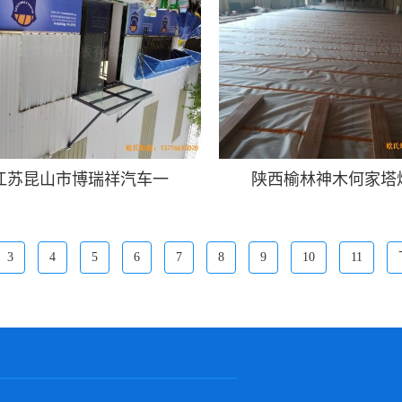
江苏昆山市博瑞祥汽车一
陕西榆林神木何家塔
3
4
5
6
7
8
9
10
11