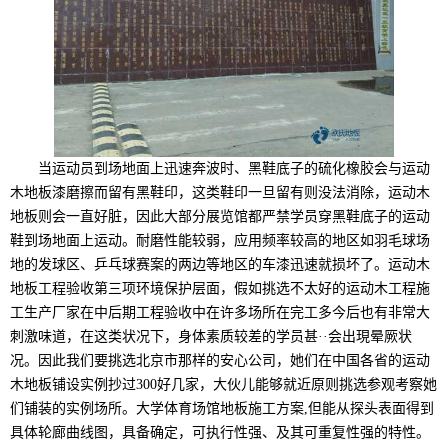
当运动员到场地面上迅速奔波时、黑鞋底子的硫化橡胶会与运动
木地板漆磨擦而留有黑鞋印，这类鞋印一旦留有则没法消除，运动木
地板则会一直好脏，因此大部分展览馆都严禁学员穿黑鞋底子的运动
鞋到场地面上运动。耐磨性能较弱，应用频率较高的地区如羽毛球场
地的发球区、乒乓球赛案的两边等地区的车漆迅速就损坏了。运动木
地板工程验收第三项环境保护层面，假如挑选不太好的运动木工程施
工生产厂家在中后期工程验收中在许多场所在完工多今后也有非常大
刺激味道，在这类状况下，身体素质较差的学员甚··会出現晕厥状
况。因此我们要挑选北京市那样的安心公司，她们在中国各省的运动
木地板铺设实例抄过300好几家，大伙儿能够就近原则挑选参观考察她
们铺装的实例场所。大学体育场馆地板施工方案,但能从探头表面得到
具体轮廊曲线图，具备确定，可执行性强、及其可重复性强的特性。