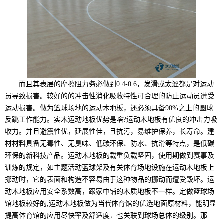
而且其表层的摩擦阻力务必做到0.4-0.6，发滑或太涩都是对运动
员导致损害。较好的的冲击性消化吸收特性可合理的防止运动员遭受
运动损害。做为篮球场地的运动木地板，还必须具备90%之上的圆球
反跳工作能力。实木运动地板优势是啥?运动木地板有优良的冲击力吸
收力。并且避震性优，延展性佳，且抗污，易维护保养，长寿命。建
材材料具备无毒性、无臭味、低碳环保、防水、抗滑等特点，是低碳
环保的新科技产品。运动木地板的载重负载坚固，使用期做到赛事及
训炼的规定，如主题活动蓝球架及有关体育场地设施在运动木地板上
挪动时，它的表面和构造不容易由于这种物品的挪动而遭受毁坏。运
动木地板应用安全系数高，跟家中铺的木质地板不一样。定做篮球场
馆地板较好的,运动木地板做为当代体育馆的优选地面原材料，能明显
提高体育馆的应用尽快率及舒适度，也关联到球场总体的级别。那