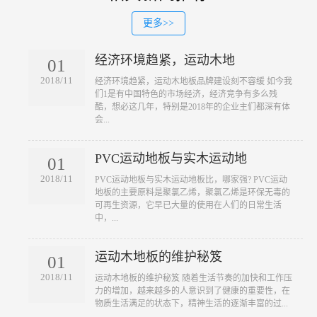
更多>>
经济环境趋紧，运动木地
01
2018/11
​经济环境趋紧，运动木地板品牌建设刻不容缓 如今我
们1是有中国特色的市场经济，经济竞争有多么残
酷，想必这几年，特别是2018年的企业主们都深有体
会...
PVC运动地板与实木运动地
01
2018/11
​PVC运动地板与实木运动地板比，哪家强? PVC运动
地板的主要原料是聚氯乙烯，聚氯乙烯是环保无毒的
可再生资源，它早已大量的使用在人们的日常生活
中，...
运动木地板的维护秘笈
01
2018/11
​运动木地板的维护秘笈 随着生活节奏的加快和工作压
力的增加，越来越多的人意识到了健康的重要性，在
物质生活满足的状态下，精神生活的逐渐丰富的过...