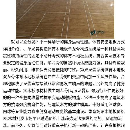
就可以充分发挥不一样场所的健身运动性能。体育安装地板方式
详细介绍：、单龙骨构造体育木地板单龙骨构造系统是一种具备高吸
震性和持续性的固定不动升降式的体育木地板系统，符合实际技术专
业规定的健身运动性能。单龙骨的自然环境适应能力强，具备外型靓
丽、经久耐用、维护保养简易便捷的特性。第双龙骨系统体育木地板
双龙骨体育木地板系统在左右龙骨的相交点中间加一个延展性垫，合
理地解决了龙骨直接接触非常容易发生响声的难题，另外提高了健身
运动性能。实木板原材料做主副龙骨(两层龙骨)。做为行业性更较好
的的一种全竖向堆叠式抗形变运动地板构造，它进一步提高了建筑木
方的抗弯强度抗弯性能，与建筑木方的弹性模具。十分适用篮球赛、
网球等专业能力赛事健身运动展览馆基本建设。体育场馆木地板价格
表,木材批发市场早已遭遇价格上涨趋势无法操纵的局势。货运物流
涨。前不久，交管部门对超重车子执行新一轮的严查，让许多根据超