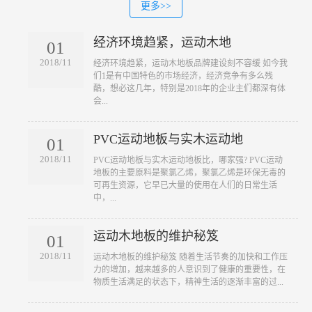
更多>>
经济环境趋紧，运动木地
01
2018/11
​经济环境趋紧，运动木地板品牌建设刻不容缓 如今我
们1是有中国特色的市场经济，经济竞争有多么残
酷，想必这几年，特别是2018年的企业主们都深有体
会...
PVC运动地板与实木运动地
01
2018/11
​PVC运动地板与实木运动地板比，哪家强? PVC运动
地板的主要原料是聚氯乙烯，聚氯乙烯是环保无毒的
可再生资源，它早已大量的使用在人们的日常生活
中，...
运动木地板的维护秘笈
01
2018/11
​运动木地板的维护秘笈 随着生活节奏的加快和工作压
力的增加，越来越多的人意识到了健康的重要性，在
物质生活满足的状态下，精神生活的逐渐丰富的过...