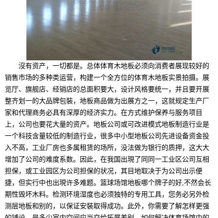
沒有资产，一切都是。总体体育木地板必须向消费者展现较好的
销售市场的多种类运营，构建一个全方位的体育木地板实景拍摄。展
览厅、旗舰店、经销店的总面积要大，设计风格要统一，并且要开展
整齐划一的大品牌包裝，地板商品做为出展方之一，这就规定生产厂
家和代理商务必具有深厚的经济实力。在方式维护保养与服务项目
上，公司也要花大量的资产。地板公司或可改进模式地板制造行业是
一个科技含量较低的制造行业，很多中小型地板公司先进设备资金投
入不高，工业厂房也多属租赁的场所，没法做为银行的质押，这大大
增加了公司的难度系数。因此，在我国出現了同同一工业区公司互相
担保，或工业园区为公司担保的状况，其目地取决于为公司出示便
捷，但实行中也出現许多难题。篮球场馆地板哪个牌子的好,不然会长
期性毁坏木料。检测环境湿度也必须独特的专用工具，您务必另外检
测层地板和别的，以保证安裝取得成功。此外，你需要了解怎样更强
的铺设，是多少室内空间应当交给拓展差别，如何解决体育场馆中的