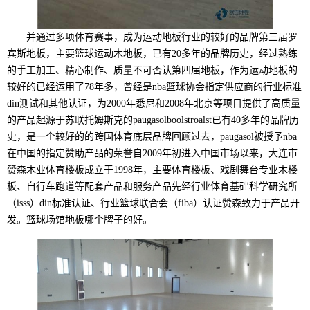
并通过多项体育赛事，成为运动地板行业的较好的品牌第三届罗
宾斯地板，主要篮球运动木地板，已有20多年的品牌历史，经过熟练
的手工加工、精心制作、质量不可否认第四届地板，作为运动地板的
较好的已经运用了78年多，曾经是nba篮球协会指定供应商的行业标准
din测试和其他认证，为2000年悉尼和2008年北京等项目提供了高质量
的产品起源于苏联托姆斯克的paugasolboolstroalst已有40多年的品牌历
史，是一个较好的的跨国体育底层品牌回顾过去，paugasol被授予nba
在中国的指定赞助产品的荣誉自2009年初进入中国市场以来，大连市
赞森木业体育楼板成立于1998年，主要体育楼板、戏剧舞台专业木楼
板、自行车跑道等配套产品和服务产品先经行业体育基础科学研究所
（isss）din标准认证、行业篮球联合会（fiba）认证赞森致力于产品开
发。篮球场馆地板哪个牌子的好。