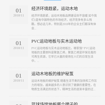
经济环境趋紧，运动木地
01
2018/11
​经济环境趋紧，运动木地板品牌建设刻不容缓 如今我
们1是有中国特色的市场经济，经济竞争有多么残
酷，想必这几年，特别是2018年的企业主们都深有体
会...
PVC运动地板与实木运动地
01
2018/11
​PVC运动地板与实木运动地板比，哪家强? PVC运动
地板的主要原料是聚氯乙烯，聚氯乙烯是环保无毒的
可再生资源，它早已大量的使用在人们的日常生活
中，...
运动木地板的维护秘笈
01
2018/11
​运动木地板的维护秘笈 随着生活节奏的加快和工作压
力的增加，越来越多的人意识到了健康的重要性，在
物质生活满足的状态下，精神生活的逐渐丰富的过...
篮球场馆地板哪个牌子的