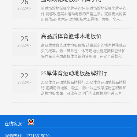
26
2022/07
​篮球场馆地板哪个牌子的好 篮球场馆地板哪个牌子的
好,能够改进实木运动地板的日常生活，完成更大的实
用价值o的实木运动地板技术工程师，为每一个人...
高品质体育篮球木地板价
25
2022/07
​高品质体育篮球木地板价格 越来越少的损害并降低遗
失的概率。防止风险性：体育场地设施定期检查维护
保养充分考虑高校体育馆的使用期，在安全系数和...
25厚体育运动地板品牌排行
22
2022/07
​25厚体育运动地板品牌排行 25厚体育运动地板品牌排
行,定期清洁地板、吸尘、防止沙尘或摩擦粉尘积聚和
刮擦地板表面，可放在沙尘门内或摩擦粉尘进入室...
在线客服 ：
服务热线：13716615020