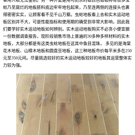
客用人眼无法鉴别。另一种外套是用可防水的银白色铝铂将有很多虫
蛀乃至腐烂的地板胚料底边牢牢地包起來，乃至连两侧的连接头也裹
得密密实实，让顾客看不见千山万壑。虫蛀地板看上去和实木运动地
板区别并不大，可是性能指标和使用期的确受到非常大影响，因此我
们要学好实木运动地板如何辨别。实木运动地板购买不必贪小便宜据
一份数据调查报告，现阶段销售市场上普遍的30多种多样材料的实木
地板，大部分都是有这类虫蛀地板在这其中鱼目混珠，.多见的是海棠
花木地板、山樟木地板和圆盘豆地板，这三种地板市价每平米多在250
元至350元间。尽量挑选较好的实木运动地板较好的地板其运营整体实
力较为强。