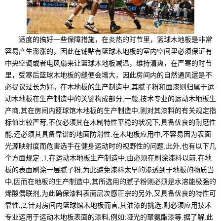
适度的搞好一些保障措施，在炎热的时节里，篮球木地板是非常
容易产生澎涨的，因此在铺贴有篮球木地板的室内空间里必须保证有
中央空调或者电风扇来让篮球木地板减温，维持清爽，在严寒的时节
里，受寒后篮球木地板的缝便会增大，因此房间内的自然通风還是不
必提议过长为好。在木地板的生产制造中,其腻子粉和面漆则归属于运
动木地板在生产制造中的关键构成部分,一般,技术专业的运动木地板生
产商,其在房间内篮球馆木地板的生产制造中,则对其漆料的有关规定指
标值比较严苛,不仅必须其在木制特性平稳的状况下,具备优良的耐磨性
能,还必须其具备靠谱的地面防滑性.在木地板应用中,不容易因为表面
光源映射度而危害选手在健身运动时的视野性的问题.此外,也有以下几
个方面规定:,1,在运动木地板生产制造中,由必须在刷涂漆料以前,在地
板的表面刷涂一层腻子粉,为此避免漆料太早的渗透到于地板的物质当
中,因而在地板的生产制造中,其所选用的腻子粉则必须是水溶能极强的
烯酸偶联剂,为此确保漆料表面层次感正宗的另外,又具备优良的特性可
靠性.,2,针对房间内篮球馆木地板而言,其油漆的挑选,则必须应用技术
专业运用于运动木地板表面的漆料,例如;哑光的聚氨酯漆等.据了解,此