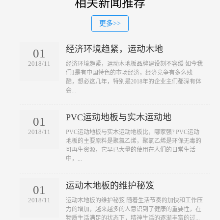
相关新闻推荐
更多>>
经济环境趋紧，运动木地
01
2018/11
​经济环境趋紧，运动木地板品牌建设刻不容缓 如今我
们1是有中国特色的市场经济，经济竞争有多么残
酷，想必这几年，特别是2018年的企业主们都深有体
会...
PVC运动地板与实木运动地
01
2018/11
​PVC运动地板与实木运动地板比，哪家强? PVC运动
地板的主要原料是聚氯乙烯，聚氯乙烯是环保无毒的
可再生资源，它早已大量的使用在人们的日常生活
中，...
运动木地板的维护秘笈
01
2018/11
​运动木地板的维护秘笈 随着生活节奏的加快和工作压
力的增加，越来越多的人意识到了健康的重要性，在
物质生活满足的状态下，精神生活的逐渐丰富的过...