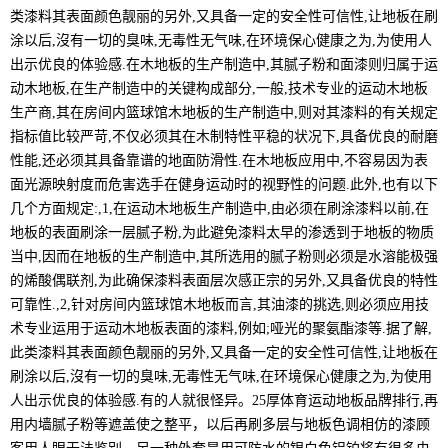
类漆料其表面颜色靓丽的另外,又具备一定的安全性可信性,让地板在刷
涂以后,沒有一切的臭味,无毒性无气味,在环境保心健康之为,为使用人
出示优良的体验感.在木地板的生产制造中,其腻子粉和面漆则归属于运
动木地板,在生产制造中的关键构成部分,一般,技术专业的运动木地板
生产商,其在房间内篮球馆木地板的生产制造中,则对其漆料的有关规定
指标值比较严苛,不仅必须其在木制特性平稳的状况下,具备优良的耐磨
性能,还必须其具备靠谱的地面防滑性.在木地板应用中,不容易因为表
面光源映射度而危害选手在健身运动时的视野性的问题.此外,也有以下
几个方面规定:,1,在运动木地板生产制造中,由必须在刷涂漆料以前,在
地板的表面刷涂一层腻子粉,为此避免漆料太早的渗透到于地板的物质
当中,因而在地板的生产制造中,其所选用的腻子粉则必须是水溶能极强
的烯酸偶联剂,为此确保漆料表面层次感正宗的另外,又具备优良的特性
可靠性.,2,针对房间内篮球馆木地板而言,其油漆的挑选,则必须应用技
术专业运用于运动木地板表面的漆料,例如;哑光的聚氨酯漆等.据了解,
此类漆料其表面颜色靓丽的另外,又具备一定的安全性可信性,让地板在
刷涂以后,沒有一切的臭味,无毒性无气味,在环境保心健康之为,为使用
人出示优良的体验感.有的人就很怪异。25厚体育运动地板品牌排行,再
用内墙腻子粉等遮盖使之整平，以后再刷多层与地板色调相仿的漆顾