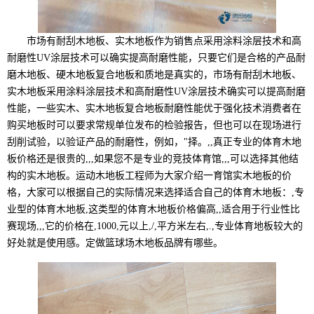
市场有耐刮木地板、实木地板作为销售点采用涂料涂层技术和高
耐磨性UV涂层技术可以确实提高耐磨性能，只要它们是合格的产品耐
磨木地板、硬木地板复合地板和质地是真实的，市场有耐刮木地板、
实木地板采用涂料涂层技术和高耐磨性UV涂层技术确实可以提高耐磨
性能，一些实木、实木地板复合地板耐磨性能优于强化技术消费者在
购买地板时可以要求常规单位发布的检验报告，但也可以在现场进行
刮削试验，以验证产品的耐磨性，例如，"择。,,真正专业的体育木地
板价格还是很贵的,,,如果您不是专业的竞技体育馆,,,可以选择其他结
构的实木地板。运动木地板工程师为大家介绍一育馆实木地板的价
格，大家可以根据自己的实际情况来选择适合自己的体育木地板：,专
业型的体育木地板,这类型的体育木地板价格偏高,,适合用于行业性比
赛现场,,,它的价格在,1000,元以上,/,平方米左右,.,专业体育地板较大的
好处就是使用感。定做篮球场木地板品牌有哪些。