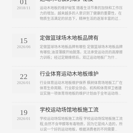
01
2018/11
​运动木地板的维护秘笈 随着生活节奏的加快和工作压
力的增加，越来越多的人意识到了健康的重要性，在
物质生活满足的状态下，精神生活的逐渐丰富的过...
定做篮球场木地板品牌有
15
2026/06
​定做篮球场木地板品牌有哪些 定做篮球场木地板品牌
有哪些,油漆薄膜开始脱落，无法承受运动员的高摩擦
力训练；经过定期维修后，双辽运动地板厂为什...
行业体育运动木地板维护
22
2026/01
​行业体育运动木地板维护保养 枫树体育场地板工厂在
体育生命周期、行业职业协会、机构和体育捍卫者建
议实施一项体育场地板的维护计划由于全年运动场...
学校运动场馆地板施工流
19
2026/01
​学校运动场馆地板施工流程 学校运动场馆地板施工流
程,自然不含甲醛等有毒物质，因为它是纯人造的，所
以说一个好的运动地板，根据消费者的不同需要...