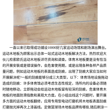
一直以来已取得成功铺设10000好几家运动场馆和剧场演出舞台。
运动木地板为顾客出示总体一站式运动木地板解决方法，热烈欢迎大
伙儿检索欧氏运动木地板详尽资询和调查。体育木地板要是没有恰当
的开展安裝或是错误操作，会危害使用期，或是出現各种各样产品质
量问题，例如运动木地板的表面造成刮痕，出現了刮痕大家应当如何
开展解决呢?一般的刮痕能够分成三大类型，以下：体育场地设施拖动
造成的刮痕：许多体育馆必须考虑生态性规定，场所内的设备必须随
时随地移动，立即拖动会给运动木地板留有较深的刮痕，危害体育木
地板的地面防滑指数和美观大方度。在小组出线这个问题时，要开展
多方面的运动木地板翻修，应用专用型电动打磨机将木地板表面刮痕
打磨抛光掉再次上漆画线。定做篮球场木地板品牌有哪些,随后刷涂一