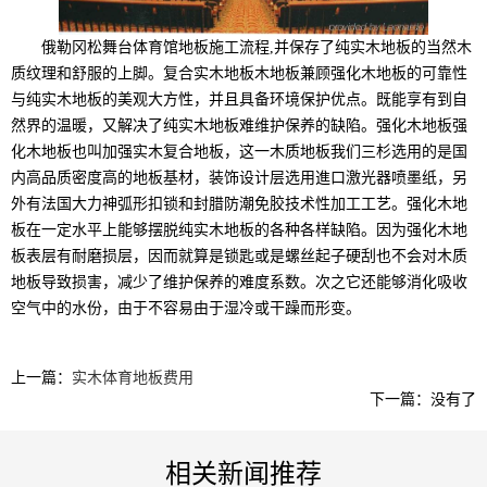
俄勒冈松舞台体育馆地板施工流程,并保存了纯实木地板的当然木
质纹理和舒服的上脚。复合实木地板木地板兼顾强化木地板的可靠性
与纯实木地板的美观大方性，并且具备环境保护优点。既能享有到自
然界的温暖，又解决了纯实木地板难维护保养的缺陷。强化木地板强
化木地板也叫加强实木复合地板，这一木质地板我们三杉选用的是国
内高品质密度高的地板基材，装饰设计层选用進口激光器喷墨纸，另
外有法国大力神弧形扣锁和封腊防潮免胶技术性加工工艺。强化木地
板在一定水平上能够摆脱纯实木地板的各种各样缺陷。因为强化木地
板表层有耐磨损层，因而就算是锁匙或是螺丝起子硬刮也不会对木质
地板导致损害，减少了维护保养的难度系数。次之它还能够消化吸收
空气中的水份，由于不容易由于湿冷或干躁而形变。
上一篇：
实木体育地板费用
下一篇：没有了
相关新闻推荐