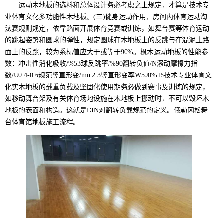
运动木地板的选料和总体设计务必考虑之上规定，才算是技术专
业体育文化多功能性木地板。(三)健身运动作用，房间内体育运动淘
汰赛规则规定，依靠路面开展体育竞赛或训炼，如舞台赛等体育运动
的跳起姿势和圆球的弹性，规定圆球在木地板上的反跳与在混泥土路
面上的反跳，较为系标值应大于或等于90%。枫木运动地板的性能参
数：冲击性消化吸收/%53球反跳率/%90翻转负值/N滚动摩擦力指
数/U0.4-0.6规范竖直形变/mm2.3竖直形变率W500%15技术专业体育文
化实木地板的载重负载及坚固化使用期务必做到赛事及训炼的规定，
如移动舞台架及有关体育场地设施在木地板上挪动时，不可以毁坏木
地板的表面和构造。这就是DIN对翻转负载规范的定义。俄勒冈松舞
台体育馆地板施工流程。