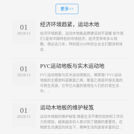
更多>>
经济环境趋紧，运动木地
01
2018/11
​经济环境趋紧，运动木地板品牌建设刻不容缓 如今我
们1是有中国特色的市场经济，经济竞争有多么残
酷，想必这几年，特别是2018年的企业主们都深有体
会...
PVC运动地板与实木运动地
01
2018/11
​PVC运动地板与实木运动地板比，哪家强? PVC运动
地板的主要原料是聚氯乙烯，聚氯乙烯是环保无毒的
可再生资源，它早已大量的使用在人们的日常生活
中，...
运动木地板的维护秘笈
01
2018/11
​运动木地板的维护秘笈 随着生活节奏的加快和工作压
力的增加，越来越多的人意识到了健康的重要性，在
物质生活满足的状态下，精神生活的逐渐丰富的过...