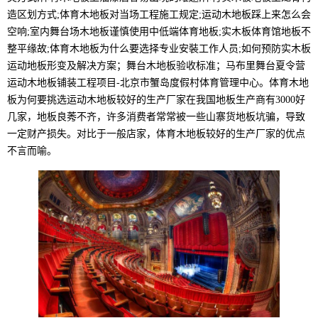
造区划方式;体育木地板对当场工程施工规定;运动木地板踩上来怎么会
空响;室内舞台场木地板谨慎使用中低端体育地板;实木板体育馆地板不
整平缘故;体育木地板为什么要选择专业安裝工作人员;如何预防实木板
运动地板形变及解决方案；舞台木地板验收标准；马布里舞台夏令营
运动木地板铺装工程项目-北京市蟹岛度假村体育管理中心。体育木地
板为何要挑选运动木地板较好的生产厂家在我国地板生产商有3000好
几家，地板良莠不齐，许多消费者常常被一些山寨货地板坑骗，导致
一定财产损失。对比于一般店家，体育木地板较好的生产厂家的优点
不言而喻。