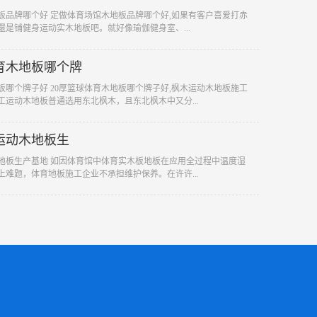
地板品牌哪个好 定做体育场馆木地板品牌哪个好,如果有客户喜爱打赤
還是铺健身运动实木地板吧。就好像瑜伽健身室、...
育木地板哪个牌
地板哪个牌子好 20厚篮球体育木地板哪个牌子好,枫木运动木地板施工
工运动木地板普通选用东北枫木，且东北枫木中又分...
运动木地板生
木地板生产基地 如因体育馆中体育实木板地板在应用全过程中温度湿
上难题，体育地板施工企业不承担维护保养。在许许...