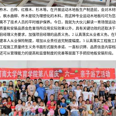
木、白桦、红橡木、杉木等。在开展运动木地板生产制造前，会对木材
、枫水曲柳、柞木是较为理想化的木料，而这种专业运动木地板均可为您出
离不了技术人员的平时维护保养。今日，我就为大伙儿解读一育场馆运动
质量和安裝品质会危害场所应用实际效果以外，具有关键功效的还取决于
目经理义务要求，加强项目经理的品质义务。2.认真落实从业者义务。
建本人从业保险制度，增加从业责任追究制度幅度。3.认真落实工程施
工程施工质量终生义务书面形式服务承诺、一直标识牌、品质信息内容档
还可从管理能力的提高和监督制度的完善等层面下手把控地板安裝阶段。