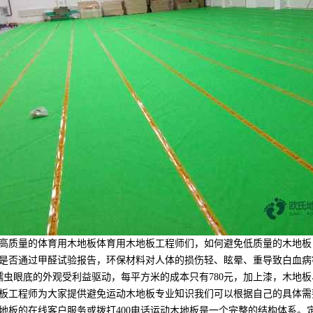
质量的体育用木地板体育用木地板工程师们，如何避免低质量的木地板：
是否通过甲醛试验报告，环保材料对人体的损伤轻、眩晕、重导致白血病
蠕虫眼底的外观受利益驱动，每平方米的成本只有780元，加上漆，木地
板工程师为大家提供避免运动木地板专业知识我们可以根据自己的具体需
地板的在线客户服务或拨打400电话运动木地板是一个完整的结构体系。