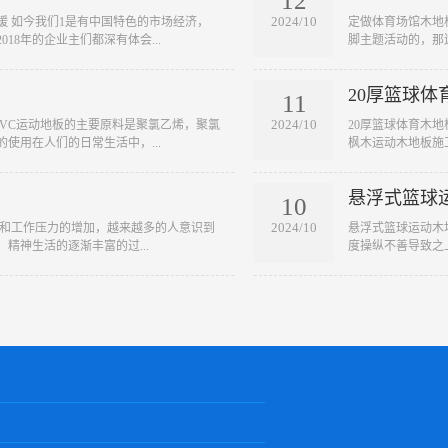
12
2024/10
缓 如今我们1是有中国特色的市场经济，
​定做体育场馆木
18年的企业主们都深有体会...
脚主题活动的，那
20厚篮球体
11
2024/10
 PVC运动地板的主要原料是聚氯乙烯，聚氯
​20厚篮球体育木
使用在人们的日常生活中，...
枫木运动木地板施
悬浮式篮球
10
2024/10
快和工作压力的增加，越来越多的人意识到
​悬浮式篮球运动
精神生活的逐渐丰富的过...
度操纵不善导致之