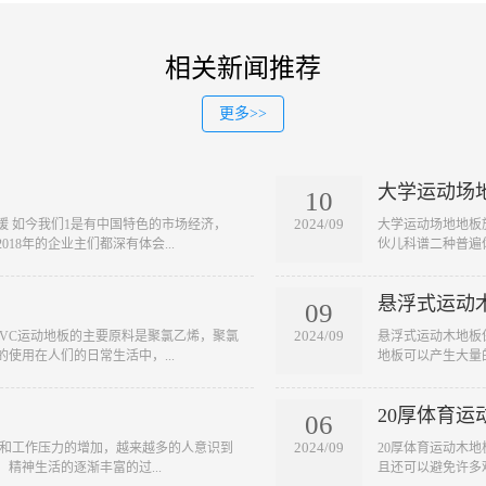
相关新闻推荐
更多>>
大学运动场
10
2024/09
缓 如今我们1是有中国特色的市场经济，
​大学运动场地地
18年的企业主们都深有体会...
伙儿科谱二种普遍
悬浮式运动
09
2024/09
 PVC运动地板的主要原料是聚氯乙烯，聚氯
​悬浮式运动木地
使用在人们的日常生活中，...
地板可以产生大量
20厚体育运
06
2024/09
快和工作压力的增加，越来越多的人意识到
​20厚体育运动木
精神生活的逐渐丰富的过...
且还可以避免许多