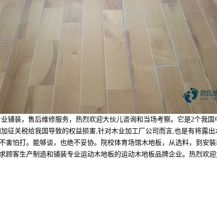
铺装，售后维修服务，热烈欢迎大伙儿咨询和当场考察。它是2个我国中间
国加征关税给我国导致的权益损害,针对木业加工厂公司而言,也是有将露
不害怕打。能够谈，也绝不妥协。院校体育场馆木地板，从选料，到安裝
求顾客生产制造和铺装专业运动木地板的运动木地板品牌企业。热烈欢迎