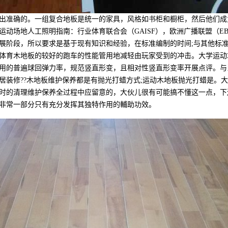
准确的。一组复合地板是统一的家具，风格如书柜和橱柜，然后他们成
动场地人工照明指南：行业体育联合会（GAISF），欧洲广播联盟（EB
展阶段，所以要求是基于现有知识和经验，在标准编制的时间;与其他标准
体育木地板的较好的跑车的性能管用地减轻由玩家受到的冲击。大学运动
用的普遍球回弹力率，规范竖直形变，且相对性竖直形变率开展点评。与
居装修??木地板维护保养都是有抛光打蜡方式;运动木地板抛光打蜡是。
时的清理维护保养全过程中应留意的，大伙儿很有可能搞不懂这一点，下
非常一部分只有充分发挥其独特作用的輔助功效。