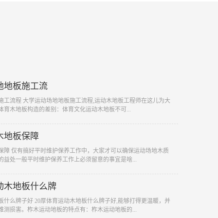
地地板施工流
板施工流程 大学运动场地地板施工流程,运动木地板工程师在这儿为大
体育木地板构造的差别：体育文化运动木地板不可...
木地板保障
板保障 仅有搞好平时维护保养工作中，大家才可以确保运动场地木质
的益处一般平时维护保养工作上必须留意的事宜是啥...
动木地板什么牌
地板什么牌子好 20厚体育运动木地板什么牌子好,能够打得更温暖，并
难测损害。柞木运动地板的特点有：柞木运动地板的...