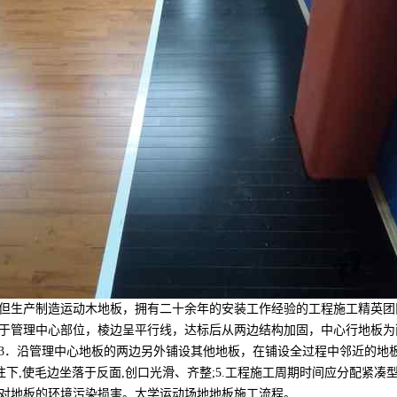
生产制造运动木地板，拥有二十余年的安装工作经验的工程施工精英团队
于管理中心部位，棱边呈平行线，达标后从两边结构加固，中心行地板为两
．沿管理中心地板的两边另外铺设其他地板，在铺设全过程中邻近的地板连接
脸往下,使毛边坐落于反面,创口光滑、齐整;5.工程施工周期时间应分配紧
对地板的环境污染损害。大学运动场地地板施工流程。