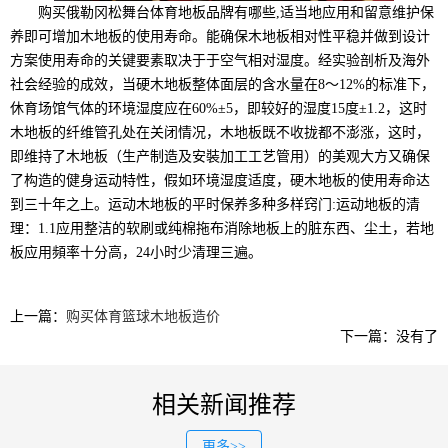
购买俄勒冈松舞台体育地板品牌有哪些,适当地应用和留意维护保
养即可增加木地板的使用寿命。能确保木地板相对性平稳并做到设计
方案使用寿命的关键要素取决于于空气相对湿度。经实验剖析及海外
社会经验的成效，当硬木地板整体面层的含水量在8～12%的标准下，
休育场馆气体的环境湿度应在60%±5，即较好的湿度15度±1.2，这时
木地板的纤维管孔处在关闭情况，木地板既不收拢都不澎涨，这时，
即维持了木地板（生产制造及安裝加工工艺管用）的美观大方又确保
了构造的健身运动特性，假如环境湿度适度，硬木地板的使用寿命达
到三十年之上。运动木地板的平时保养多种多样窍门:运动地板的清
理：1.1应用整洁的软刷或纯棉拖布消除地板上的脏东西、尘土，若地
板应用頻率十分高，24小时少清理三遍。
上一篇：
购买体育篮球木地板造价
下一篇：没有了
相关新闻推荐
更多>>