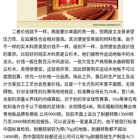
二者价钱就不一样，两层要比单面的贵一些，但两层主龙骨承受
压力性、反延展性也会相对提高。其次便是受表层的材料危害。由于
不一样的实木料质类型价钱不一样，级别不一样，当然便会造成价钱
的差异。比较好的纯实木料质是云杉木，他们被称作运动地板中的水
龙头。价钱一般在数百元中间波动，一些欠佳生产商用枫水曲柳假冒
云杉木，卖得很便宜，这就很异常，因此顾客购买运动木地板不可过
度图划算，终究一分价格一分品质。除此之外，事后的生产加工及设
计方案加工工艺也会危害价钱。应是一个长方形的牢靠平面图，无阻
碍物。针对全球性的比赛场地地规定，标准舞台场长为28米，宽15米;
全部的测量从界线的内缘算起。对于别的非全球性赛事，fiba等单位有
权利准许合乎以下规格的足球场：长短降低4米。购买俄勒冈松舞台体
育地板品牌有哪些,公共9000转。目前市面上说白了耐磨转数13000转
乃至20000转的检验报告，可以说沒有一家是真正的，由于按现行标准
中国标准检验，耐磨损层较为厚(76g)的地板，耐磨转数都不超出
14000转，而中国现阶段都还没公司可以用76g耐磨损层生产制造AC5