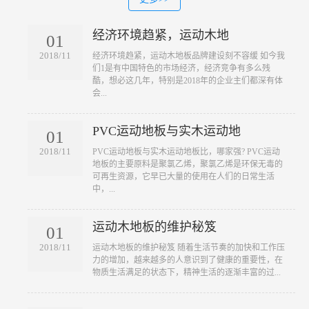
经济环境趋紧，运动木地
01
2018/11
​经济环境趋紧，运动木地板品牌建设刻不容缓 如今我
们1是有中国特色的市场经济，经济竞争有多么残
酷，想必这几年，特别是2018年的企业主们都深有体
会...
PVC运动地板与实木运动地
01
2018/11
​PVC运动地板与实木运动地板比，哪家强? PVC运动
地板的主要原料是聚氯乙烯，聚氯乙烯是环保无毒的
可再生资源，它早已大量的使用在人们的日常生活
中，...
运动木地板的维护秘笈
01
2018/11
​运动木地板的维护秘笈 随着生活节奏的加快和工作压
力的增加，越来越多的人意识到了健康的重要性，在
物质生活满足的状态下，精神生活的逐渐丰富的过...