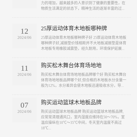
力的增加，越来越多的人意识到了健康的重要性，在
物质生活满足的状态下，精神生活的逐渐丰富的过...
25厚运动体育木地板哪种牌
12
2024/06
​25厚运动体育木地板哪种牌子好 25厚运动体育木地板
哪种牌子好,减振垫价钱相距并不大地板减振垫是体育
木地板专用橡胶减震垫，经久耐用，环境保护延展...
购买松木舞台体育场地地
11
2024/06
​购买松木舞台体育场地地板品牌哪个好 购买松木舞台
体育场地地板品牌哪个好,但合格的木地板水分含量一
般为12%，水分差异会使木地板迅速吸收水分，导...
购买运动篮球木地板品牌
07
2024/06
​购买运动篮球木地板品牌 购买运动篮球木地板品牌,
应常常清理通风口，室内湿度应维持在50～70%，室
温应操纵在10℃～35℃中间，冬天室内温度不高过
18℃...