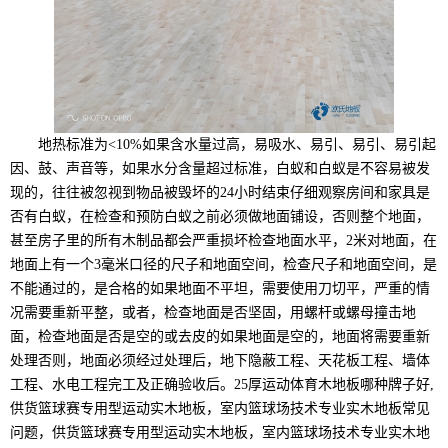
地热标准为<10%如果含水量过高，易吸水、易引、易引、易引起
因、鼓、声音等，如果水分含量超过标准，白蚁和白蚁是不容易被发
现的，往往被忽视到物品被毁坏的24小时结束仔细观察房间和家具是
否有白蚁，在检查和预防白蚁之前必须做地面铺设，否则整个地面，
甚至房子里的所有木制品都会严重损坏检查地面水平，2米对地面，在
地面上有一个3毫米口径的尺子和地面空间，检查尺子和地面空间，是
不能通过的，是合格的如果地面不平坦，需要使用刀切平，严重的情
况需要重新平整，或者，检查地面是否坚固，用螺杆或螺母撞击地
面，检查地面是否是空的或去皮的如果地面是空的，地面将需要重新
处理否则，地面必须经过处理后，地下隐蔽工程、天花板工程、墙体
工程、水电工程完工及正确验收后。25厚运动体育木地板哪种牌子好,
供货篮球赛专用型运动实木地板，室内篮球场技术专业实木地板常见
问题，供货篮球赛专用型运动实木地板，室内篮球场技术专业实木地