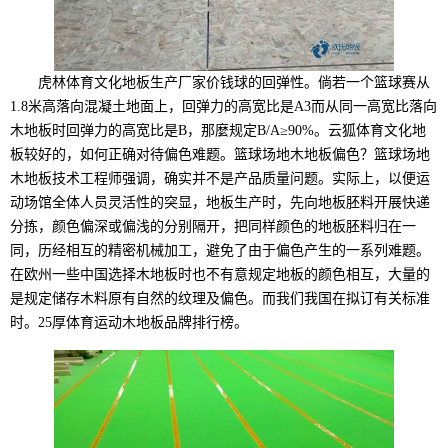
虎林体育文化地板生产厂家价钱球的回弹性。倘若一个篮球赛从
1.8米高落向混凝土地面上，回弹力的高宽比是A3而从同一高宽比落向
木地板时回弹力的高宽比是B，那麼规定B/A≥90%。云狐体育文化地
板较好的，如何正确对待偏色难题。篮球场地木地板偏色？篮球场地
木地板技术工程师强调，确实并不是产品质量问题。实际上，以便运
动场馆全体人员灵活性的突显，地板生产时，先向地板胚料开展快递
分拣，颜色偏深或偏浅的分别隔开，把同样颜色的地板胚料归在一
同，历经相互的精密机械加工，避免了由于偏色产生的一系列难题。
在欧州一些中国选择木地板时也不有意规定地板的颜色相互，大量的
是规定储存木料原有自然的纹理及偏色。而我们我国在拟订有关标准
时。25厚体育运动木地板品牌排行榜。