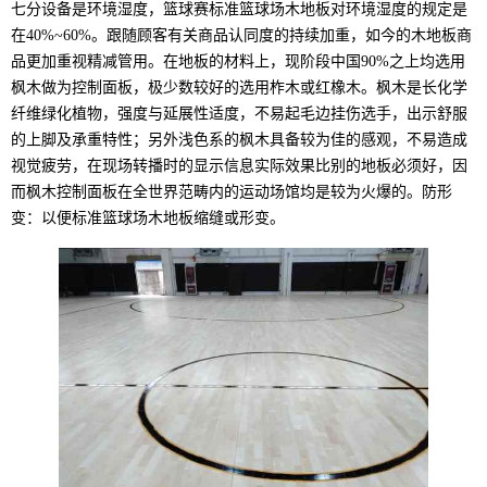
七分设备是环境湿度，篮球赛标准篮球场木地板对环境湿度的规定是
在40%~60%。跟随顾客有关商品认同度的持续加重，如今的木地板商
品更加重视精减管用。在地板的材料上，现阶段中国90%之上均选用
枫木做为控制面板，极少数较好的选用柞木或红橡木。枫木是长化学
纤维绿化植物，强度与延展性适度，不易起毛边挂伤选手，出示舒服
的上脚及承重特性；另外浅色系的枫木具备较为佳的感观，不易造成
视觉疲劳，在现场转播时的显示信息实际效果比别的地板必须好，因
而枫木控制面板在全世界范畴内的运动场馆均是较为火爆的。防形
变：以便标准篮球场木地板缩缝或形变。