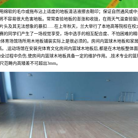
用绵软的毛巾或拖布沾上适度的地板清洁液擦去鞋印；保证自然通风或中
度波动将不容易很大危害地板。常常查验地板的澎涨和收拢，在雨天气温查
头及其无法想象的暴扣......在上年秋天，兰大举行了本地高等院校在
赛的同学们产生了一场视觉享受，场中选手的相互配合度、不怕困难的精神
内体育场馆场所用木地板铺装实际上是很必须的。房间内篮球木地板和家居
高。,运动场馆在安装完体育文化房间内篮球木地板后,都是在木地板整体面
全过程中负伤,使房间内篮球木地板具备一定的维护作用。,技术专业的篮
尺范畴内高矮差不可超出3mm。