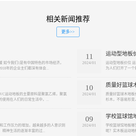
相关新闻推荐
更多>>
运动型地板
11
2024/01
缓 如今我们1是有中国特色的市场经济，
​运动型地板价位
18年的企业主们都深有体会...
为人们打开了一个
质量好篮球
10
2024/01
 PVC运动地板的主要原料是聚氯乙烯，聚氯
​质量好篮球木地
使用在人们的日常生活中，...
杉木，不容易形变
学校篮球馆
09
2024/01
快和工作压力的增加，越来越多的人意识到
​学校篮球馆地板
精神生活的逐渐丰富的过...
呢？实木板运动地