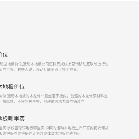
价位
 运动型地板价位,运动木地板公司怎样完成线上营销移动互联制造行业
新的世界。有些人说，移动互联更改了整个世界。...
木地板价位
板价位 运动木地板的木龙骨一般坐落于板内，普遍的木龙骨原材料是
、抗腐蚀、不容易被生虫、抓耕地强木龙骨的铺装立...
地板哪里买
哪里买 学校篮球馆地板哪里买,中国的运动木地板生产厂家的何去何从
板维护保养维护保养计划方案体育木地板也称为运...