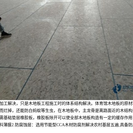
工解决，只是木地板工程施工时的体系结构解决。体育馆木地板的原材
而烂掉，还能防白蚂蚁等生虫，在木地板中，主龙骨是离路面近的木结构
需基础垫层橡胶板，橡胶板除开可以使全部木地板构造有一定的缓存作用
塑料薄膜2.防腐蚀层：选用节能型CCA木材防腐剂解决农村基层五遍,具