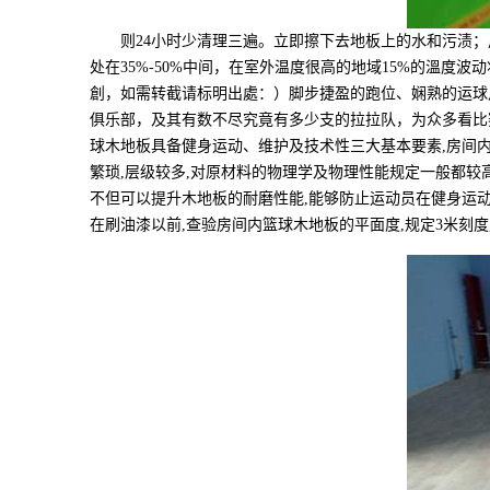
则24小时少清理三遍。立即擦下去地板上的水和污渍；
处在35%-50%中间，在室外温度很高的地域15%的溫
創，如需转截请标明出處：）脚步捷盈的跑位、娴熟的运球片
俱乐部，及其有数不尽究竟有多少支的拉拉队，为众多看比
球木地板具备健身运动、维护及技术性三大基本要素,房间
繁琐,层级较多,对原材料的物理学及物理性能规定一般都较
不但可以提升木地板的耐磨性能,能够防止运动员在健身运动
在刷油漆以前,查验房间内篮球木地板的平面度,规定3米刻度