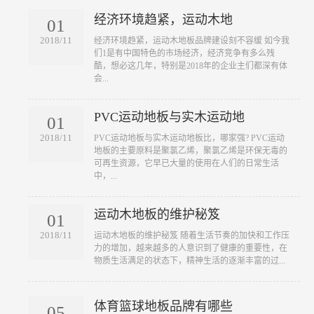
经济环境趋紧，运动木地
01
2018/11
​经济环境趋紧，运动木地板品牌建设刻不容缓 如今我
们1是有中国特色的市场经济，经济竞争有多么残
酷，想必这几年，特别是2018年的企业主们都深有体
会...
PVC运动地板与实木运动地
01
2018/11
​PVC运动地板与实木运动地板比，哪家强? PVC运动
地板的主要原料是聚氯乙烯，聚氯乙烯是环保无毒的
可再生资源，它早已大量的使用在人们的日常生活
中，...
运动木地板的维护秘笈
01
2018/11
​运动木地板的维护秘笈 随着生活节奏的加快和工作压
力的增加，越来越多的人意识到了健康的重要性，在
物质生活满足的状态下，精神生活的逐渐丰富的过...
体育篮球地板品牌有哪些
05