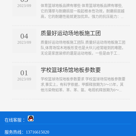
2023/09
​体育篮球地板品牌有哪些 体育篮球地板品牌有哪些,
它的薄厚与耐磨损层一般起根本性功效，耐磨损层越
高，它的耐磨性能就更加优异。强力的抗压能力：...
质量好运动场地板施工团
04
2023/09
​质量好运动场地板施工团队 质量好运动场地板施工团
队,体育场馆木地板形变也是大伙儿经常碰到的难题，
无论是家居装修的還是运动地板，一些是由于工...
学校篮球场馆地板参数要
01
2023/09
​学校篮球场馆地板参数要求 学校篮球场馆地板参数要
求,事实上，有科学依据，甲醛释放期为3～15年，其
他污染物如苯、苯、苯、氨、电视机释放期为6～...
在线客服 ：
服务热线：13716615020