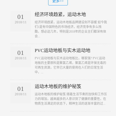
更多>>
经济环境趋紧，运动木地
01
2018/11
​经济环境趋紧，运动木地板品牌建设刻不容缓 如今我
们1是有中国特色的市场经济，经济竞争有多么残
酷，想必这几年，特别是2018年的企业主们都深有体
会...
PVC运动地板与实木运动地
01
2018/11
​PVC运动地板与实木运动地板比，哪家强? PVC运动
地板的主要原料是聚氯乙烯，聚氯乙烯是环保无毒的
可再生资源，它早已大量的使用在人们的日常生活
中，...
运动木地板的维护秘笈
01
2018/11
​运动木地板的维护秘笈 随着生活节奏的加快和工作压
力的增加，越来越多的人意识到了健康的重要性，在
物质生活满足的状态下，精神生活的逐渐丰富的过...