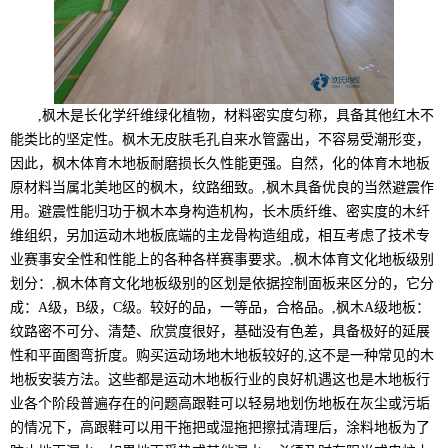
,枫木是长化学纤维绿化植物，材料密实度匀称，具备其他红木不
能类比的坚定性。枫木无皮肤毛孔自来水管露出，不容易受潮形变，
因此，枫木体育木地板耐磨损长久性能更强。自然，化的体育木地板
原材料当属北美地区的枫木，纹路细致。,枫木具备优良的当然避震作
用。避震性能归功于枫木本身构造机构，长木质纤维、密实度的木纤
维组织，另加运动木地板底端的主龙骨构造组成，相互考虑了技术专
业赛事安全性和性能上的各种各样赛事要求。,枫木体育文化地板级别
划分：,枫木体育文化地板级别的区划是依据控制面板来区分的，它分
成：A级，B级，C级。较好的品，一等品，合格品。,枫木A级地板：
纹路密不可分、清楚、欣赏度很好，基础没有色差，具备极好的延展
性和平面图弯折度。购买运动场地木地板较好的,这不是一种常见的木
地板安装方法。这些都是运动木地板行业的良好机遇这也是木地板行
业各个阶段普遍存在的问题高跟鞋可以轻易地划伤地板在灰尘或污垢
的情况下，高跟鞋可以用干拖把或湿拖把擦拭清理后，涂料地板为了