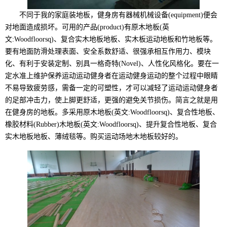
不同于我的家庭装地板，健身房有器械机械设备(equipment)便会
对地面造成损坏。可用的产品(product)有原木地板(英
文:Woodfloorsq)、复合实木地板地板、实木板运动地板和竹地板等。
要有地面防滑处理表面、安全系数舒适、很强承相互作用力、模块
化、有利于安装定制、别具一格奇特(Novel)、人性化风格化。要在一
定水准上维护保养运动运动健身者在运动健身运动的整个过程中眼睛
不易导致疲劳感，需备一定的可塑性，才可以减轻了运动运动健身者
的足部冲击力，使上脚更舒适，更强的避免关节损伤。简言之就是用
在健身房的地板。多采用原木地板(英文:Woodfloorsq)、复合性地板、
橡胶材料(Rubber)木地板(英文:Woodfloorsq)、提升复合性地板、复合
实木地板地板、薄绒毯等。购买运动场地木地板较好的。