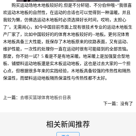
购买运动场地木地板较好的,但是不分轩轾、不分伯仲哦~“我很喜
欢运动木地板的自然性，在运动的合适也可以觉得到一种温暖。并且
我较为懒，仿佛选运动木地板时必须选择好长时间，哎哟，太担心
了”。无需闹心，如今中国目前市面上现有很技术专业的运动木地板生
产厂家了，比如中国较好的的体育木地板较好的--地板。更何况体育
木地板具备三大性能，既保存了木地板原来的纹路表面，又有运动、
维护性能，一次性的处理你一直在运动时很有可能碰到的全部苦恼。
那麼，你不妨一试？5.看是不是有地采暖。地采暖上是加强复合型地
板、铺塑料运动地板還是实木板运动地板，这也是过去大家的一个担
心点，但根据很多年来的实践经验，木地板具备较强的传热性和隔热
保温性，而塑料运动地板隔热保温性与传热性都不太好。
上一篇：
去哪买篮球体育地板价目表
下一篇：没有了
相关新闻推荐