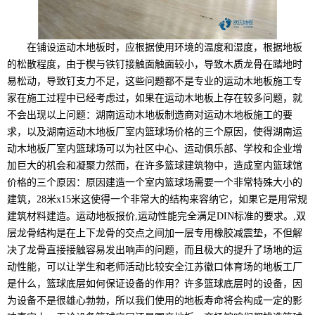
在铺设运动木地板时，应根据使用环境的温度和湿度，根据地板
的松散程度，由于楔与铁钉接触面触面较小，导致木质龙骨在踏地时
易松动，导致钉支力不足，这些问题都不是专业的运动木地板施工专
家在施工过程中已经考虑过，如果在运动木地板上存在较多问题，就
不会出现以上问题：湖南运动木地板制造商对运动木地板施工的要
求，以及湖南运动木地板厂室内篮球场价格的三个原因，使得湖南运
动木地板厂室内篮球场可以为社区中心、运动俱乐部、学校和企业增
加巨大的机会和凝聚力然而，在许多篮球建筑物中，造成室内篮球馆
价格的三个原因：原因建造一个室内篮球场需要一个非常特殊大小的
建筑，28米x15米这使得一个非常大的结构来容纳它，如果它是用常规
建筑材料建造。运动地板报价,运动性能完全满足DIN标准的要求。,双
层龙骨结构是在上下龙骨的交点之间加一层专用橡胶减震垫，不但解
决了龙骨直接接触容易发出响声的问题，而且极大的提升了场地的运
动性能，可以让学生和老师活动比较安全江苏徽口体育场的地板工厂
是什么，篮球底层如何保证设备的作用？许多篮球底层时的设备，因
为设备不是很雄心勃勃，所以我们使用的地板寿命将会构成一定的影