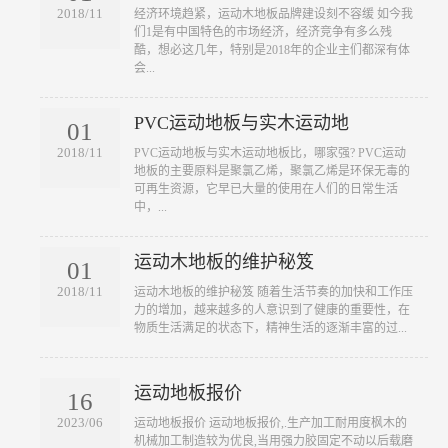
2018/11
​经济环境趋紧，运动木地板品牌建设刻不容缓 如今我
们1是有中国特色的市场经济，经济竞争有多么残
酷，想必这几年，特别是2018年的企业主们都深有体
会...
PVC运动地板与实木运动地
01
2018/11
​PVC运动地板与实木运动地板比，哪家强? PVC运动
地板的主要原料是聚氯乙烯，聚氯乙烯是环保无毒的
可再生资源，它早已大量的使用在人们的日常生活
中，...
运动木地板的维护秘笈
01
2018/11
​运动木地板的维护秘笈 随着生活节奏的加快和工作压
力的增加，越来越多的人意识到了健康的重要性，在
物质生活满足的状态下，精神生活的逐渐丰富的过...
运动地板报价
16
2023/06
​运动地板报价 运动地板报价,.生产加工耐用度枫木的
机械加工制造较为优良,当用强力胶固定不动以后载磨