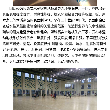
因此较为传统式木制家具地板漆更为环境保护。一同，WPU漆还
具备表层强度优异、耐磨性能强、抗老化和粘合力强等权益，板、原
木家具等木质商品的表面刮涂”1。早在二十世纪90年代，表面刮涂已
变成水性聚氨酯建筑涂料的关键应用范围，制造行业界有关水性聚氨
酯漆的研究也逐步老套和健全。篮球赛实木地板生产厂家，云杉木运
动地板系统软件优点：延展性好、强度适度;可靠性强，不容易形变;纹
路密不可分、清楚、欣赏度很好;耐磨损、吸音、防水、耐腐蚀等特性
好;色彩浅、光亮、素雅;可用展览馆：技术专业篮球赛场所、技术专业
羽毛球场地、技术专业羽毛球场地、壁球馆、大中型演出演出舞台场
所、乒乓球赛场等房间内运动场馆。运动地板报价。