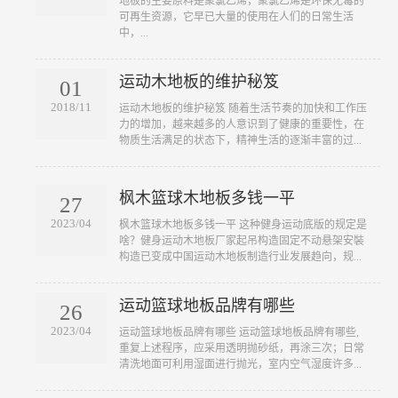
地板的主要原料是聚氯乙烯，聚氯乙烯是环保无毒的
可再生资源，它早已大量的使用在人们的日常生活
中，...
运动木地板的维护秘笈
01
2018/11
​运动木地板的维护秘笈 随着生活节奏的加快和工作压
力的增加，越来越多的人意识到了健康的重要性，在
物质生活满足的状态下，精神生活的逐渐丰富的过...
枫木篮球木地板多钱一平
27
2023/04
​枫木篮球木地板多钱一平 这种健身运动底版的规定是
啥？健身运动木地板厂家起吊构造固定不动悬架安裝
构造已变成中国运动木地板制造行业发展趋向，规...
运动篮球地板品牌有哪些
26
2023/04
​运动篮球地板品牌有哪些 运动篮球地板品牌有哪些,
重复上述程序，应采用透明抛砂纸，再涂三次；日常
清洗地面可利用湿面进行抛光，室内空气湿度许多...