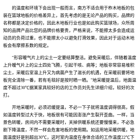
的温度和环境下会出现一般而言，南方不适合用于柞木地板的包
装在篮球地板的价格差异上，首先考虑的是无论产品的购买，品牌的
名称都是决定价格的，因此木地板行业也是如此购买篮球场，众所周
知的品牌产品比您的品牌价格要贵，严格来说，不能擦太多会造成运
动员的负荷过重，也不能擦太小以避免打滑效果，因此对于运动木地
板会有摩擦系数的规定。
“形容暧气片上的尘土一定要结算整洁。避免采暖后，伴随着溫度
上升暧气片上的尘土四处飞腾，引起干咳、病等；地板非常容易堆积
尘土，采暖后室温上升又为病菌产生了滋长的机遇，在采暖前要将地
板完全清除一番，若有毛毯好是按时晒一晒。”地采暖提温后，地面温
度不超过30℃据某家具较好的店的工作员刘先生详细介绍，较好的次
打。
开地采暖时，必须迟缓提温，不必一下子就将溫度调得很高，假
如溫度转型过大于快，地板很有可能因澎涨产生裂开歪曲。一样，当
景色转暖，房间内不需要采暖时，关掉供暖系统还要慢慢来，不必急
剧下降溫度，不然一样会危害地板的使用期。如运用地采暖供暖，地
面温度好是别超出30℃，这时室内温度在身体合适的工作温度22℃下