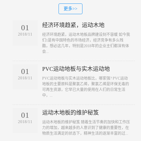
更多>>
经济环境趋紧，运动木地
01
2018/11
​经济环境趋紧，运动木地板品牌建设刻不容缓 如今我
们1是有中国特色的市场经济，经济竞争有多么残
酷，想必这几年，特别是2018年的企业主们都深有体
会...
PVC运动地板与实木运动地
01
2018/11
​PVC运动地板与实木运动地板比，哪家强? PVC运动
地板的主要原料是聚氯乙烯，聚氯乙烯是环保无毒的
可再生资源，它早已大量的使用在人们的日常生活
中，...
运动木地板的维护秘笈
01
2018/11
​运动木地板的维护秘笈 随着生活节奏的加快和工作压
力的增加，越来越多的人意识到了健康的重要性，在
物质生活满足的状态下，精神生活的逐渐丰富的过...