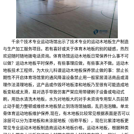
千余个技术专业运动场馆出示了技术专业的运动木地板生产制造
与生产加工服务项目。若有喜好或关于体育木地板的别的疑惑，热烈
欢迎随时随地拨电话资询。体育场馆运动木地板日常保养什么事不可
以做？运动木地板平时保养，有些事理应做，有些事决不做。运动木
地板技术工程师，为大伙儿科谱运动木地板保养禁止做的事：禁止长
期性不开启体育场馆里的通风降温设备禁止用一般家居清洁商品或清
理作法清理地板，这产品或作毁坏地板漆和地板乃至很有可能造成地
板变粘或太滑，易对选手导致仿害严架应用带硬刷子设备或电动式
刷，用劲水清洗木地板，水为对地板大的对手未资询专用型人员前禁
止动手能力整顿或维修木地板禁止到场场馆抽烟，乱扔泡泡糖。单龙
骨体育运动地板维护保养,现在，有木地板比较常见根据表面是否可以
涂层可以分为漆地板和未涂层地板（俗称平板），现在比紫漆地板更
常见专业运动木地板制造商运动木地板价格，运动木地板，根据种类