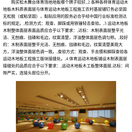
购买松木舞台体育场地地板哪个牌子较好,,2.各种各样体育运动木
地板木料质表面层与体育运动木地板工程施工农村基层铺钉务必坚固
无松脱（或粘坚固），黏贴应用的胶务必合乎经中国行业标准检测达
标的规定。,检测方式：观查、脚踩或用铁锤轻击查验。,3.运动木地板
木制整体面层表面品质应合乎以下要求：,达标：木制表面层整平光
洁、无刨痕、戗碴和毛边，纹案清楚，浮油整体面层色调匀称。,较好
的：木制表面层整平光洁、无刨痕、戗碴和毛边，纹案清楚美观大
方，浮油整体面层色调一致。,查验方式：观查、手去摸和脚踩查验各
运动木地板工程施工版块接缝处。,4.体育运动木地板铺设木制表面层
接缝处的品质应合乎以下要求：,运动木地板木工板整体面层,达标：间
隙严实，连接头部位分开。