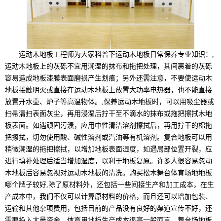
运动木地板工程师为大家科普下运动木地板日常保养专业知识：,
运动木地板上的灰砾不宜用潮湿的抹布和拖把处理，其间裹着的灰砾
容易造成地板漆膜表面磨损产生划痕；另外还需注意，不要使运动木
地板接触明火或直接在运动木地板上放置大功率电热器，也不能直接
放置开水壶、炉子等高温物体。,保养运动木地板时，可以用吸尘器或
扫帚清扫表面灰尘，再用浸湿后拧干至不滴水的抹布或拖把擦拭木地
板表面。如遇顽固污渍，应用中性清洁溶剂擦拭后，再用拧干的棉拖
把擦拭，切勿使用酸、碱性溶剂或汽油等有机溶剂。复合地板可以用
稍微潮湿的拖把擦拭，以增加地板表面湿度，如遇局部位置开裂，应
进行填补处理后适当增加湿度，以利于地板复原。许多人很容易忽动
木地板后容易忽视对运动木地板的清洗。购买松木舞台体育场地地板
哪个牌子较好,除了原材料外，还包括一些间接生产和加工成本，在生
产成本中，我们不仅可以计算原材料的价格，而且还可以增加包装、
运输和其他杂项费用，包括目前的产品没有良好的渠道宣传不好，还
需要投入大量资金，体育用地板生产成本很高一般而言，舞台场地板