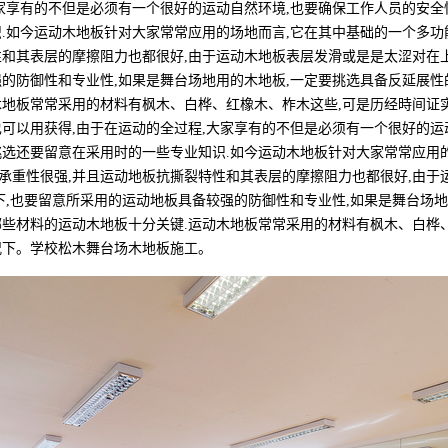
家享有的不但是必须有一个很好的运动自然环境,也要确保工作人员的安全
.如今运动木地板针对大家常常应用的场地而言,它在其中基础的一个多功
性和其表层的摩擦阻力也都很好,由于运动木地板表层发滑或是是太涩对在上
的防御性和专业性,如果是舞台场地用的木地板,一定要挑选具备反延展性
地板常常采用的材料有枫木、白桦、红橡木、柞木这些,可是历经時间证实
可以用获得,由于在运动的全过程,大家享有的不但是必须有一个很好的运
选还要留意在采用时的一些专业知识.如今运动木地板针对大家常常应用的
的承重性很强,并且运动地板抗撕裂特性和其表层的摩擦阻力也都很好,由
况下,也要留意所采用的运动地板具备较强的防御性和专业性,如果是舞台场
些材料的运动木地板十分关键.运动木地板常常采用的材料有枫木、白桦、
况下。学校松木舞台场木地板施工。