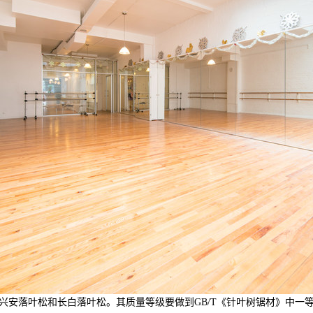
落叶松和长白落叶松。其质量等级要做到GB/T《针叶树锯材》中一等