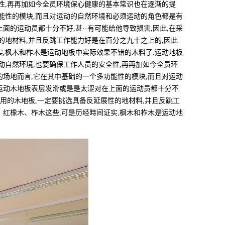
性,再再加如今全员环境保心健康的基本常识也在逐渐的提
能性的模块,而且对运动的自然环境和必须运动的角色都是有
面的运动员都十分不好,甚··有可能给他导致损害,因此,在采
的地材料,并且反跳工作能力好是在百分之九十之上的,因此
,枫木和柞木是运动地板中实际效果不错的木料了.运动地板
动自然环境,也要确保工作人员的安全性,再再加如今全员环
场地而言,它在其中基础的一个多功能性的模块,而且对运动
于运动木地板表层发滑或是是太涩对在上面的运动员都十分不
地用的木地板,一定要挑选具备反延展性的地材料,并且反跳工
红橡木、柞木这些,可是历经時间证实,枫木和柞木是运动地