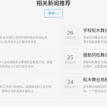
相关新闻推荐
更多>>
学校松木舞
26
2022/10
缓 如今我们1是有中国特色的市场经济，
​学校松木舞台场
18年的企业主们都深有体会...
育木地板销售市场的
俄勒冈松舞
25
2022/10
 PVC运动地板的主要原料是聚氯乙烯，聚氯
​俄勒冈松舞台木
使用在人们的日常生活中，...
过程中，主要是地
松木舞台地
24
2022/10
快和工作压力的增加，越来越多的人意识到
​松木舞台地板较
精神生活的逐渐丰富的过...
向。一个规范运动木