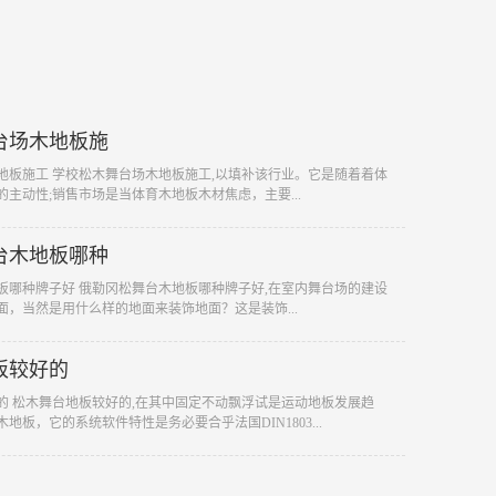
台场木地板施
木地板施工 学校松木舞台场木地板施工,以填补该行业。它是随着着体
主动性;销售市场是当体育木地板木材焦虑，主要...
台木地板哪种
地板哪种牌子好 俄勒冈松舞台木地板哪种牌子好,在室内舞台场的建设
面，当然是用什么样的地面来装饰地面？这是装饰...
板较好的
好的 松木舞台地板较好的,在其中固定不动飘浮试是运动地板发展趋
地板，它的系统软件特性是务必要合乎法国DIN1803...