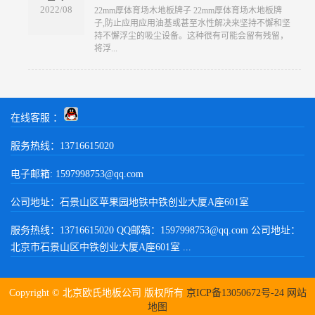
2022/08
​22mm厚体育场木地板牌子 22mm厚体育场木地板牌
子,防止应用应用油基或甚至水性解决来坚持不懈和坚
持不懈浮尘的吸尘设备。这种很有可能会留有残留，
将浮...
在线客服 ：
服务热线：13716615020
电子邮箱: 1597998753@qq.com
公司地址：石景山区苹果园地铁中铁创业大厦A座601室
服务热线：13716615020 QQ邮箱：1597998753@qq.com 公司地址：
北京市石景山区中铁创业大厦A座601室 ...
Copyright © 北京欧氏地板公司 版权所有
京ICP备13050672号-24
网站
地图