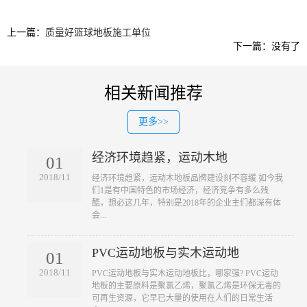
上一篇：
质量好篮球地板施工单位
下一篇：没有了
相关新闻推荐
更多>>
经济环境趋紧，运动木地
01
2018/11
​经济环境趋紧，运动木地板品牌建设刻不容缓 如今我
们1是有中国特色的市场经济，经济竞争有多么残
酷，想必这几年，特别是2018年的企业主们都深有体
会...
PVC运动地板与实木运动地
01
2018/11
​PVC运动地板与实木运动地板比，哪家强? PVC运动
地板的主要原料是聚氯乙烯，聚氯乙烯是环保无毒的
可再生资源，它早已大量的使用在人们的日常生活