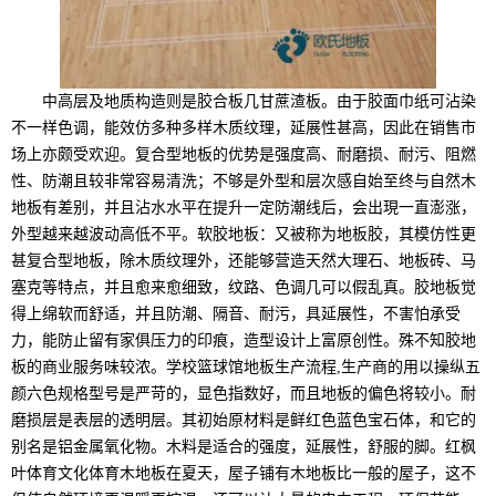
中高层及地质构造则是胶合板几甘蔗渣板。由于胶面巾纸可沾染
不一样色调，能效仿多种多样木质纹理，延展性甚高，因此在销售市
场上亦颇受欢迎。复合型地板的优势是强度高、耐磨损、耐污、阻燃
性、防潮且较非常容易清洗；不够是外型和层次感自始至终与自然木
地板有差别，并且沾水水平在提升一定防潮线后，会出現一直澎涨，
外型越来越波动高低不平。软胶地板：又被称为地板胶，其模仿性更
甚复合型地板，除木质纹理外，还能够营造天然大理石、地板砖、马
塞克等特点，并且愈来愈细致，纹路、色调几可以假乱真。胶地板觉
得上绵软而舒适，并且防潮、隔音、耐污，具延展性，不害怕承受
力，能防止留有家俱压力的印痕，造型设计上富原创性。殊不知胶地
板的商业服务味较浓。学校篮球馆地板生产流程,生产商的用以操纵五
颜六色规格型号是严苛的，显色指数好，而且地板的偏色将较小。耐
磨损层是表层的透明层。其初始原材料是鲜红色蓝色宝石体，和它的
别名是铝金属氧化物。木料是适合的强度，延展性，舒服的脚。红枫
叶体育文化体育木地板在夏天，屋子铺有木地板比一般的屋子，这不