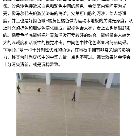
氛。沙色沙色接近米白色和驼色中间的颜色，会使室内空间更为光
亮，像马尔代夫旅游斐济岛的海滩，安第斯山脉的河沙，给人舒适
度，并且也是好搭色哦~橘黄色橘色做为运动木地板的关键光泽度，从
近时兴的棕色和珊瑚色演化而成。配橘色会太亮，看上去也是很舒服
的。橘黄色彻底能够把年青和活泼可爱较好的结合。能够带来人较为
大的溫暖度和活跃性的视觉冲击。中间色中性化色彩显出绮丽风采。
“中间色”是一种十分知性优雅的色调，在地板中拥有非常关键的影响
力，称其为时尚穿搭中的中坚力量一点也不算过。视觉效果体会便会
十分清爽清新，或是沉稳雅致。