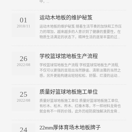
中，...
运动木地板的维护秘笈
01
2018/11
​运动木地板的维护秘笈 随着生活节奏的加快和工作压
力的增加，越来越多的人意识到了健康的重要性，在
物质生活满足的状态下，精神生活的逐渐丰富的过...
学校篮球馆地板生产流程
26
2022/08
​学校篮球馆地板生产流程 学校篮球馆地板生产流程,
不仅可以更强的显现出当然静谧、清新淡雅的当然之
感，另外更能构建出轻轻松松、舒服、烂漫的运动...
质量好篮球地板施工单位
25
2022/08
​质量好篮球地板施工单位 质量好篮球地板施工单位,
有杉木、松木、柞木、红橡木等，不一样材料龙骨也
就会有不一样的价钱，此外历经防腐蚀解决的龙骨...
22mm厚体育场木地板牌子
24