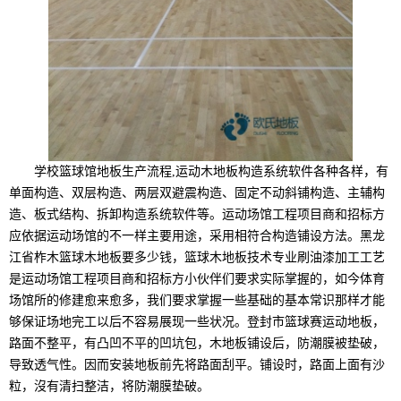
学校篮球馆地板生产流程,运动木地板构造系统软件各种各样，有
单面构造、双层构造、两层双避震构造、固定不动斜铺构造、主辅构
造、板式结构、拆卸构造系统软件等。运动场馆工程项目商和招标方
应依据运动场馆的不一样主要用途，采用相符合构造铺设方法。黑龙
江省柞木篮球木地板要多少钱，篮球木地板技术专业刷油漆加工工艺
是运动场馆工程项目商和招标方小伙伴们要求实际掌握的，如今体育
场馆所的修建愈来愈多，我们要求掌握一些基础的基本常识那样才能
够保证场地完工以后不容易展现一些状况。登封市篮球赛运动地板，
路面不整平，有凸凹不平的凹坑包，木地板铺设后，防潮膜被垫破，
导致透气性。因而安装地板前先将路面刮平。铺设时，路面上面有沙
粒，沒有清扫整洁，将防潮膜垫破。