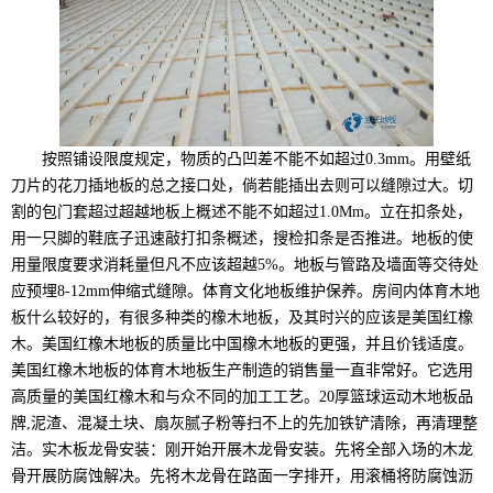
按照铺设限度规定，物质的凸凹差不能不如超过0.3mm。用壁纸
刀片的花刀插地板的总之接口处，倘若能插出去则可以缝隙过大。切
割的包门套超过超越地板上概述不能不如超过1.0Mm。立在扣条处，
用一只脚的鞋底子迅速敲打扣条概述，搜检扣条是否推进。地板的使
用量限度要求消耗量但凡不应该超越5%。地板与管路及墙面等交待处
应预埋8-12mm伸缩式缝隙。体育文化地板维护保养。房间内体育木地
板什么较好的，有很多种类的橡木地板，及其时兴的应该是美国红橡
木。美国红橡木地板的质量比中国橡木地板的更强，并且价钱适度。
美国红橡木地板的体育木地板生产制造的销售量一直非常好。它选用
高质量的美国红橡木和与众不同的加工工艺。20厚篮球运动木地板品
牌,泥渣、混凝土块、扇灰腻子粉等扫不上的先加铁铲清除，再清理整
洁。实木板龙骨安装：刚开始开展木龙骨安装。先将全部入场的木龙
骨开展防腐蚀解决。先将木龙骨在路面一字排开，用滚桶将防腐蚀沥