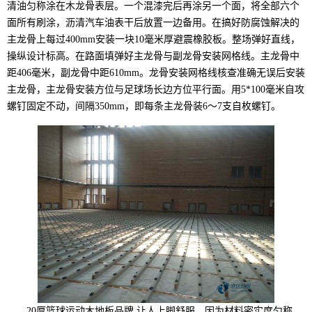
清油匀称涂在木龙骨表层。一个混漆完后再涂另一个面，将全部六个
面所有刷涂，沥清汽车油表干后放置一边备用。在搞好防腐蚀解决的
主龙骨上每过400mm安装一块10毫米厚避震橡胶板。整场弹好直线，
操纵设计标高。在路面填弹好主龙骨与副龙骨安装网格线。主龙骨中
距406毫米，副龙骨中距610mm。龙骨安装网格线核查准确无误后安装
主龙骨，主龙骨安装方位与足球场长边方位平行面。用5*100毫米自攻
螺钉固定不动，间隔350mm，即每条主龙骨装6～7支自枚螺钉。
20厚篮球运动木地板品牌,让人上脚舒服。因为材料密实度匀称，