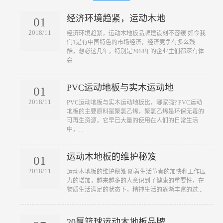
经济环境趋紧，运动木地
01
2018/11
​经济环境趋紧，运动木地板品牌建设刻不容缓 如今我
们1是有中国特色的市场经济，经济竞争有多么残
酷，想必这几年，特别是2018年的企业主们都深有体
会...
PVC运动地板与实木运动地
01
2018/11
​PVC运动地板与实木运动地板比，哪家强? PVC运动
地板的主要原料是聚氯乙烯，聚氯乙烯是环保无毒的
可再生资源，它早已大量的使用在人们的日常生活
中，...
运动木地板的维护秘笈
01
2018/11
​运动木地板的维护秘笈 随着生活节奏的加快和工作压
力的增加，越来越多的人意识到了健康的重要性，在
物质生活满足的状态下，精神生活的逐渐丰富的过...
20厚篮球运动木地板品牌