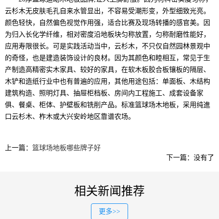
云杉木无皮肤毛孔自来水管显出，不容易受潮形变，外型细致光亮。
颜色轻快，自然偏色视觉作用强，适合比赛及现场转播的感官美。因
为归入长化学纤维，相对密度沿地板块匀称放置，匀称耐磨性能好，
应用寿限很长。可是实践活动当中，云杉木，不只仅自然园林景观中
的奇怪，也是建造装饰设计的良材。因为其颜色和睦相互，常见于生
产制造高精密实木家具、较好的家具，在软木板胶合板镶板的隔层、
木铲和造纸行业中也有普遍的应用，其他用途包括：单面板、木结构
建筑构造、照明灯具、抽屉柜档板、房间内工程施工、成套设备家
俱、餐桌、柜体、护壁板和铣削产品。标准篮球场木地板，采用纯進
口云杉木、柞木或大兴安岭地区靠谱农场。
上一篇：
篮球场地板哪些牌子好
下一篇：没有了
相关新闻推荐
更多>>