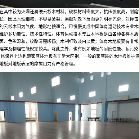
中较为火爆还属硬云杉木材料。硬枫材料密度大，抗压强度高，耐磨损抗
长，因此木理细腻，不容易破裂，磨擦功效下反而更为明亮光滑，对撞击
的云杉木因为气侯、地形地貌适合，已慢慢变成中国体育运动技术专业木
维护多功能性、技术性特性。体育运动技术专业木地板是由各种各样木质素
著、色彩温和，纹路清楚顺畅；木制细致淡白淡黄；体育木地板要有非常
理学及物理性能规定较高。除此之外，也有例如地板的耐磨性能、耐污染
维修保养上边也跟家庭装地板有非常大区别。一般的家庭装的木地板维护
地板对地板表层的摩擦阻力有严格管理。