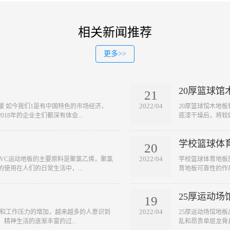
相关新闻推荐
更多>>
20厚篮球馆
21
2022/04
缓 如今我们1是有中国特色的市场经济，
​20厚篮球馆木地
18年的企业主们都深有体会...
底漆干燥后，将较好
学校篮球体
20
2022/04
 PVC运动地板的主要原料是聚氯乙烯，聚氯
​学校篮球体育地
使用在人们的日常生活中，...
育地板可靠性的作
25厚运动场
19
2022/04
快和工作压力的增加，越来越多的人意识到
​25厚运动场馆地
精神生活的逐渐丰富的过...
乱和昂贵单层龙骨