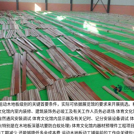
动木地板级别的关键首要条件，实际可依据展览馆的要求来开展挑选。程
文化馆内室内装修、建筑装饰务必竣工及有关工作人员务必退场.体育文化
自然通风安裝调试.体育文化馆内显示器及有关记时、记分安装设备调试.
(特别是在木地板深基坑要防白蚁处理).体育文化馆内器材预埋件工程项目
工期减少,还能够降低多余成本费.运动木地板动工铺装前的工作中关键包