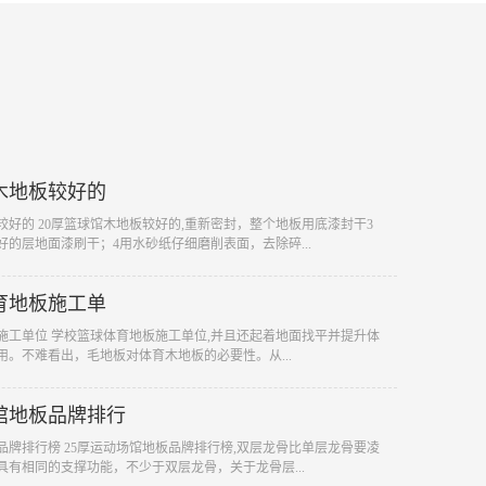
木地板较好的
板较好的 20厚篮球馆木地板较好的,重新密封，整个地板用底漆封干3
的层地面漆刷干；4用水砂纸仔细磨削表面，去除碎...
育地板施工单
板施工单位 学校篮球体育地板施工单位,并且还起着地面找平并提升体
用。不难看出，毛地板对体育木地板的必要性。从...
馆地板品牌排行
板品牌排行榜 25厚运动场馆地板品牌排行榜,双层龙骨比单层龙骨要凌
具有相同的支撑功能，不少于双层龙骨，关于龙骨层...