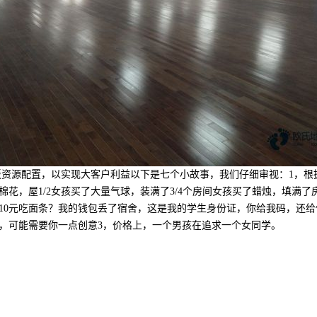
资源配置，以实现大客户利益以下是七个小故事，我们仔细审视：1，根
量棉花，屋1/2女孩买了大量气球，装满了3/4个房间女孩买了蜡烛，填
10元吃面条？我的钱包丢了宿舍，这是我的学生身份证，你给我码，还给
，可能需要你一点创意3，价格上，一个男孩在追求一个女同学。