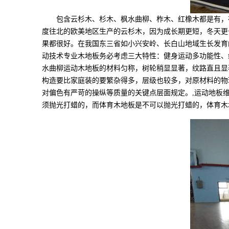
包含云杉木、杉木、枫水曲柳、柞木、红橡木都是有，在其
度往北的欧美地区生产的云杉木，因为成长期更短，冬天更
果都很好。在我国东三省如小兴安岭、长白山地域生长发育
动技术专业木地板务必考虑三大特性：健身运动多功能性、
水曲柳运动木地板的材料匀称，树轮稍显显著，纹路直且显
构造要比家庭装的要繁杂得多，层级也较多，对原材料的物
对偏色有严苛的操纵等质量的关键点层面规定。,运动地板
须抛光打蜡的，而体育木地板是不可以抛光打蜡的，体育木