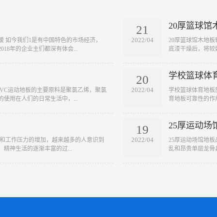
20厚篮球馆
21
2022/04
缓 如今我们1是有中国特色的市场经济，
​20厚篮球馆木地
18年的企业主们都深有体会...
底漆干燥后，将较好
学校篮球体
20
2022/04
 PVC运动地板的主要原料是聚氯乙烯，聚氯
​学校篮球体育地
使用在人们的日常生活中，...
育地板可靠性的作
25厚运动场
19
2022/04
快和工作压力的增加，越来越多的人意识到
​25厚运动场馆地
精神生活的逐渐丰富的过...
乱和昂贵单层龙骨